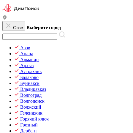
Выберите город
Close
Азов
Анапа
Армавир
Архыз
Астрахань
Балаково
Буйнакск
Владикавказ
Волгоград
Волгодонск
Волжский
Геленджик
Горячий ключ
Грозный
Дербент