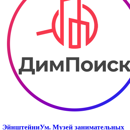
ЭйнштейниУм. Музей занимательных