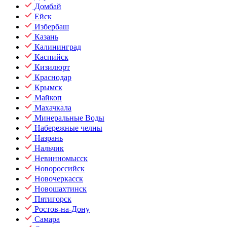
Домбай
Ейск
Избербаш
Казань
Калининград
Каспийск
Кизилюрт
Краснодар
Крымск
Майкоп
Махачкала
Минеральные Воды
Набережные челны
Назрань
Нальчик
Невинномысск
Новороссийск
Новочеркасск
Новошахтинск
Пятигорск
Ростов-на-Дону
Самара