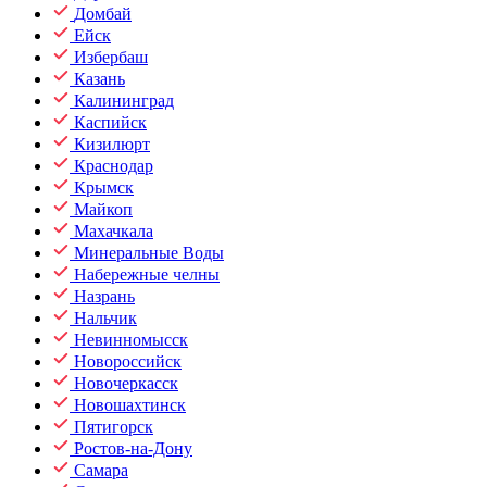
Домбай
Ейск
Избербаш
Казань
Калининград
Каспийск
Кизилюрт
Краснодар
Крымск
Майкоп
Махачкала
Минеральные Воды
Набережные челны
Назрань
Нальчик
Невинномысск
Новороссийск
Новочеркасск
Новошахтинск
Пятигорск
Ростов-на-Дону
Самара