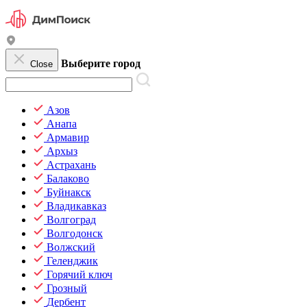
Выберите город
Close
Азов
Анапа
Армавир
Архыз
Астрахань
Балаково
Буйнакск
Владикавказ
Волгоград
Волгодонск
Волжский
Геленджик
Горячий ключ
Грозный
Дербент