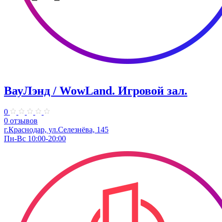
ВауЛэнд / WowLand. ​Игровой зал.
0
0 отзывов
г.Краснодар, ул.Селезнёва, 145
Пн-Вс 10:00-20:00