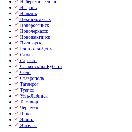
Набережные челны
Назрань
Нальчик
Невинномысск
Новороссийск
Новочеркасск
Новошахтинск
Пятигорск
Ростов-на-Дону
Самара
Саратов
Славянск-на-Кубани
Сочи
Ставрополь
Таганрог
Туапсе
Усть-Лабинск
Хасавюрт
Черкесск
Шахты
Элиста
Энгельс