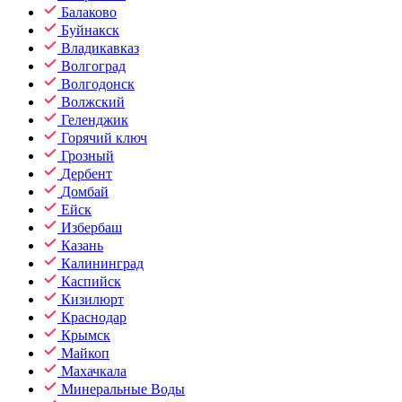
Балаково
Буйнакск
Владикавказ
Волгоград
Волгодонск
Волжский
Геленджик
Горячий ключ
Грозный
Дербент
Домбай
Ейск
Избербаш
Казань
Калининград
Каспийск
Кизилюрт
Краснодар
Крымск
Майкоп
Махачкала
Минеральные Воды