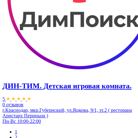
ДИН-ТИМ. Детская игровая комната.
5
0 отзывов
г.Краснодар, мкр.Губернский, ул.Яцкова, 9/1, эт.2 ( ресторана
Аристарх Периньон )
Пн-Вс 10:00-22:00
1
2