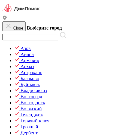
Выберите город
Close
Азов
Анапа
Армавир
Архыз
Астрахань
Балаково
Буйнакск
Владикавказ
Волгоград
Волгодонск
Волжский
Геленджик
Горячий ключ
Грозный
Дербент