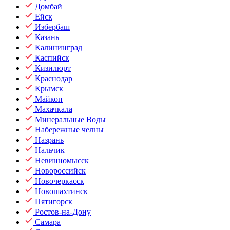
Домбай
Ейск
Избербаш
Казань
Калининград
Каспийск
Кизилюрт
Краснодар
Крымск
Майкоп
Махачкала
Минеральные Воды
Набережные челны
Назрань
Нальчик
Невинномысск
Новороссийск
Новочеркасск
Новошахтинск
Пятигорск
Ростов-на-Дону
Самара