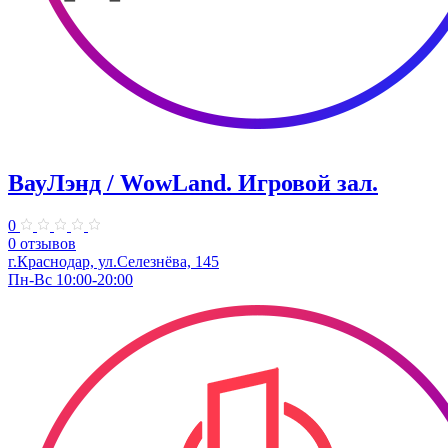
ВауЛэнд / WowLand. ​Игровой зал.
0
0 отзывов
г.Краснодар, ул.Селезнёва, 145
Пн-Вс 10:00-20:00