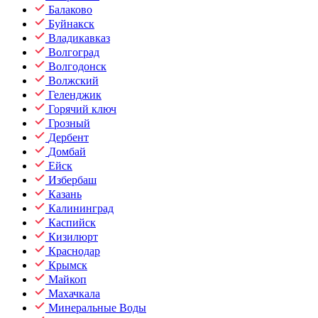
Балаково
Буйнакск
Владикавказ
Волгоград
Волгодонск
Волжский
Геленджик
Горячий ключ
Грозный
Дербент
Домбай
Ейск
Избербаш
Казань
Калининград
Каспийск
Кизилюрт
Краснодар
Крымск
Майкоп
Махачкала
Минеральные Воды