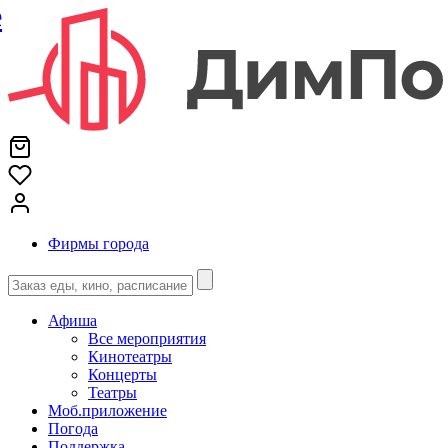
е
Фирмы города
Афиша
Все мероприятия
Кинотеатры
Концерты
Театры
Моб.приложение
Погода
Поддержка