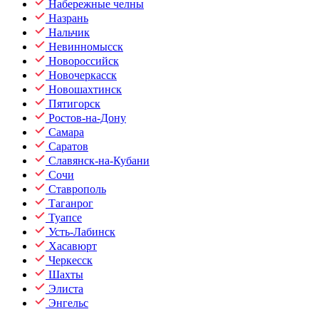
Набережные челны
Назрань
Нальчик
Невинномысск
Новороссийск
Новочеркасск
Новошахтинск
Пятигорск
Ростов-на-Дону
Самара
Саратов
Славянск-на-Кубани
Сочи
Ставрополь
Таганрог
Туапсе
Усть-Лабинск
Хасавюрт
Черкесск
Шахты
Элиста
Энгельс