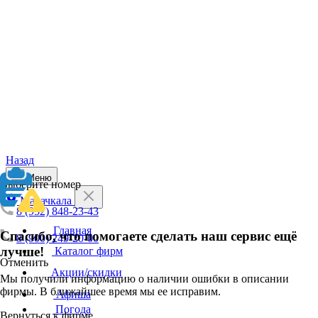
Назад
Меню
Выберите номер
Махачкала
8 (952) 848-23-43
Главная
Спасибо, что помогаете сделать наш сервис ещё
8 (900) 249-20-00
лучше!
Каталог фирм
Отменить
Акции/скидки
Мы получили информацию о наличии ошибки в описании
фирмы. В ближайшее время мы ее исправим.
Афиша
Погода
Вернуться к фирме