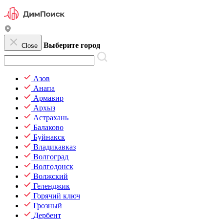
Выберите город
Close
Азов
Анапа
Армавир
Архыз
Астрахань
Балаково
Буйнакск
Владикавказ
Волгоград
Волгодонск
Волжский
Геленджик
Горячий ключ
Грозный
Дербент