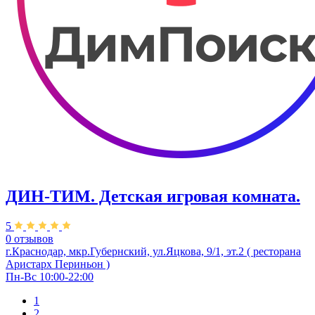
ДИН-ТИМ. Детская игровая комната.
5
0 отзывов
г.Краснодар, мкр.Губернский, ул.Яцкова, 9/1, эт.2 ( ресторана
Аристарх Периньон )
Пн-Вс 10:00-22:00
1
2