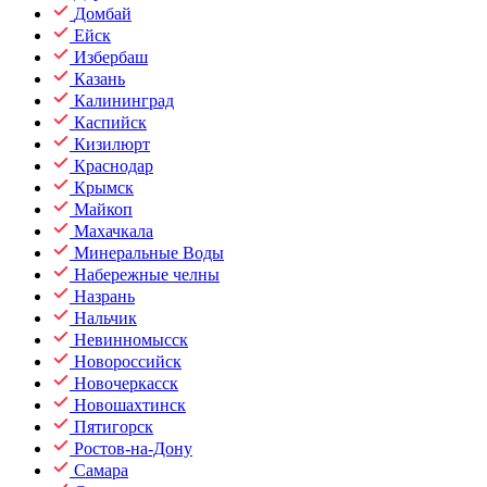
Домбай
Ейск
Избербаш
Казань
Калининград
Каспийск
Кизилюрт
Краснодар
Крымск
Майкоп
Махачкала
Минеральные Воды
Набережные челны
Назрань
Нальчик
Невинномысск
Новороссийск
Новочеркасск
Новошахтинск
Пятигорск
Ростов-на-Дону
Самара