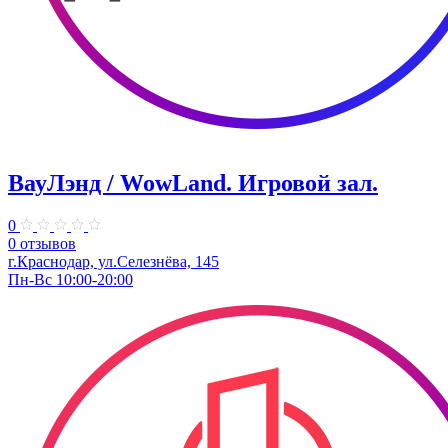
ВауЛэнд / WowLand. ​Игровой зал.
0
0 отзывов
г.Краснодар, ул.Селезнёва, 145
Пн-Вс 10:00-20:00