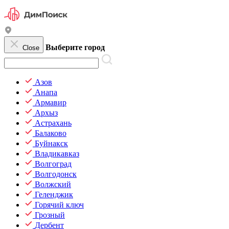
Выберите город
Close
Азов
Анапа
Армавир
Архыз
Астрахань
Балаково
Буйнакск
Владикавказ
Волгоград
Волгодонск
Волжский
Геленджик
Горячий ключ
Грозный
Дербент