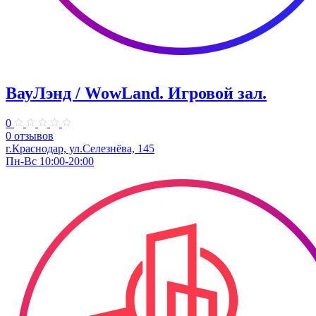
ВауЛэнд / WowLand. ​Игровой зал.
0
0 отзывов
г.Краснодар, ул.Селезнёва, 145
Пн-Вс 10:00-20:00