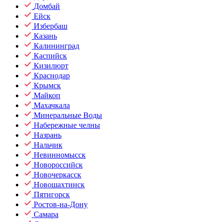
Домбай
Ейск
Избербаш
Казань
Калининград
Каспийск
Кизилюрт
Краснодар
Крымск
Майкоп
Махачкала
Минеральные Воды
Набережные челны
Назрань
Нальчик
Невинномысск
Новороссийск
Новочеркасск
Новошахтинск
Пятигорск
Ростов-на-Дону
Самара