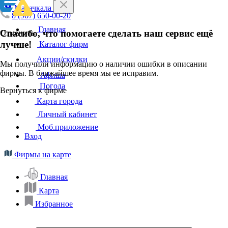
Махачкала
8 (967) 650-00-20
Главная
Спасибо, что помогаете сделать наш сервис ещё
Отменить
лучше!
Каталог фирм
Акции/скидки
Мы получили информацию о наличии ошибки в описании
фирмы. В ближайшее время мы ее исправим.
Афиша
Погода
Вернуться к фирме
Карта города
Личный кабинет
Моб.приложение
Вход
Фирмы на карте
Главная
Карта
Избранное