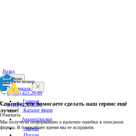
Назад
Меню
Выберите номер
Махачкала
8 (918) 421-29-89
Главная
Спасибо, что помогаете сделать наш сервис ещё
8 (918) 420-86-95
лучше!
Каталог фирм
Отменить
Акции/скидки
Мы получили информацию о наличии ошибки в описании
фирмы. В ближайшее время мы ее исправим.
Афиша
Погода