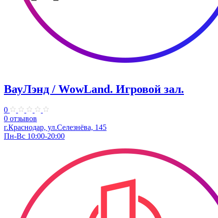
ВауЛэнд / WowLand. ​Игровой зал.
0
0 отзывов
г.Краснодар, ул.Селезнёва, 145
Пн-Вс 10:00-20:00