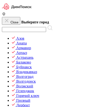
Выберите город
Close
Азов
Анапа
Армавир
Архыз
Астрахань
Балаково
Буйнакск
Владикавказ
Волгоград
Волгодонск
Волжский
Геленджик
Горячий ключ
Грозный
Дербент