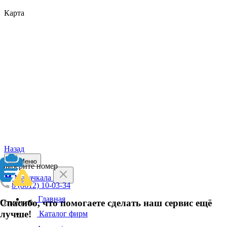
Карта
Назад
Меню
Выберите номер
Махачкала
8 (8612) 10-03-34
Главная
Спасибо, что помогаете сделать наш сервис ещё
Отменить
лучше!
Каталог фирм