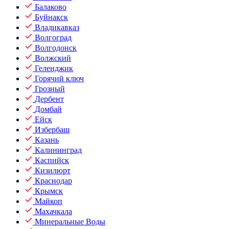
Балаково
Буйнакск
Владикавказ
Волгоград
Волгодонск
Волжский
Геленджик
Горячий ключ
Грозный
Дербент
Домбай
Ейск
Избербаш
Казань
Калининград
Каспийск
Кизилюрт
Краснодар
Крымск
Майкоп
Махачкала
Минеральные Воды