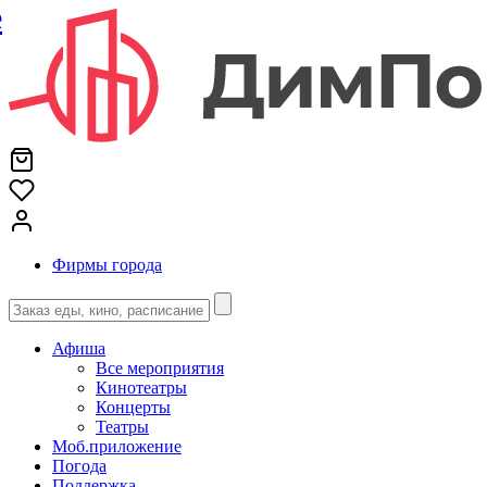
е
Фирмы города
Афиша
Все мероприятия
Кинотеатры
Концерты
Театры
Моб.приложение
Погода
Поддержка