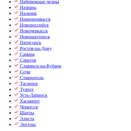
Набережные челны
Назрань
Нальчик
Невинномысск
Новороссийск
Новочеркасск
Новошахтинск
Пятигорск
Ростов-на-Дону
Самара
Саратов
Славянск-на-Кубани
Сочи
Ставрополь
Таганрог
Туапсе
Усть-Лабинск
Хасавюрт
Черкесск
Шахты
Элиста
Энгельс