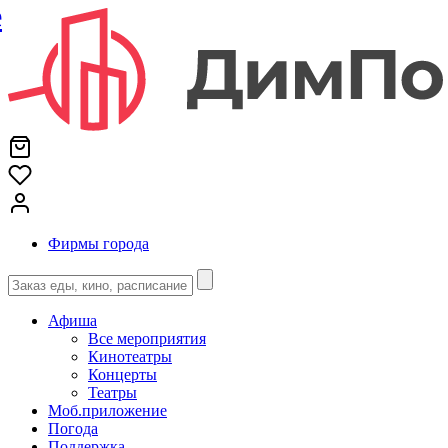
е
Фирмы города
Афиша
Все мероприятия
Кинотеатры
Концерты
Театры
Моб.приложение
Погода
Поддержка