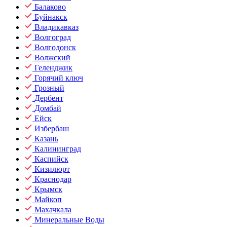
Балаково
Буйнакск
Владикавказ
Волгоград
Волгодонск
Волжский
Геленджик
Горячий ключ
Грозный
Дербент
Домбай
Ейск
Избербаш
Казань
Калининград
Каспийск
Кизилюрт
Краснодар
Крымск
Майкоп
Махачкала
Минеральные Воды