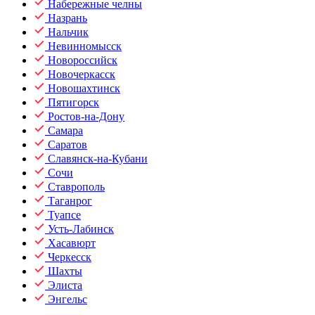
Набережные челны
Назрань
Нальчик
Невинномысск
Новороссийск
Новочеркасск
Новошахтинск
Пятигорск
Ростов-на-Дону
Самара
Саратов
Славянск-на-Кубани
Сочи
Ставрополь
Таганрог
Туапсе
Усть-Лабинск
Хасавюрт
Черкесск
Шахты
Элиста
Энгельс