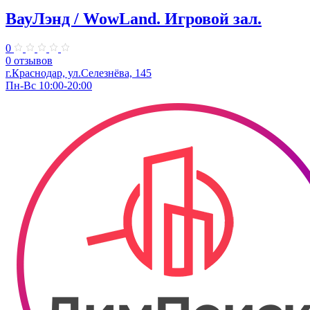
ВауЛэнд / WowLand. ​Игровой зал.
0
0 отзывов
г.Краснодар, ул.Селезнёва, 145
Пн-Вс 10:00-20:00