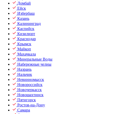
Домбай
Ейск
Избербаш
Казань
Калининград
Каспийск
Кизилюрт
Краснодар
Крымск
Майкоп
Махачкала
Минеральные Воды
Набережные челны
Назрань
Нальчик
Невинномысск
Новороссийск
Новочеркасск
Новошахтинск
Пятигорск
Ростов-на-Дону
Самара