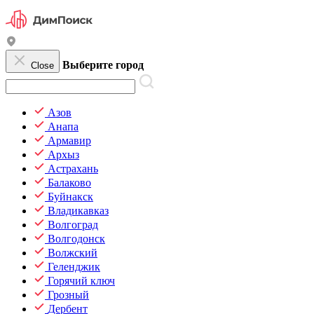
Выберите город
Close
Азов
Анапа
Армавир
Архыз
Астрахань
Балаково
Буйнакск
Владикавказ
Волгоград
Волгодонск
Волжский
Геленджик
Горячий ключ
Грозный
Дербент