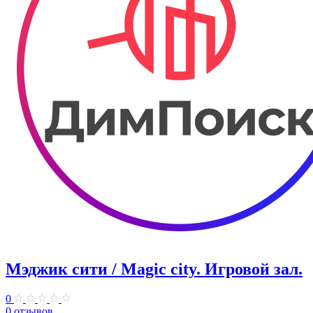
Мэджик сити / Magic city. ​Игровой зал.
0
0 отзывов