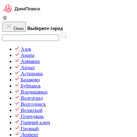
Выберите город
Close
Азов
Анапа
Армавир
Архыз
Астрахань
Балаково
Буйнакск
Владикавказ
Волгоград
Волгодонск
Волжский
Геленджик
Горячий ключ
Грозный
Дербент