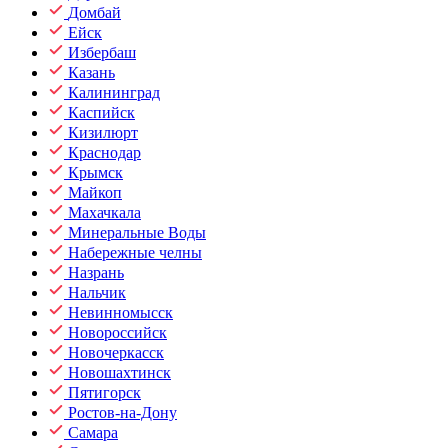
Домбай
Ейск
Избербаш
Казань
Калининград
Каспийск
Кизилюрт
Краснодар
Крымск
Майкоп
Махачкала
Минеральные Воды
Набережные челны
Назрань
Нальчик
Невинномысск
Новороссийск
Новочеркасск
Новошахтинск
Пятигорск
Ростов-на-Дону
Самара