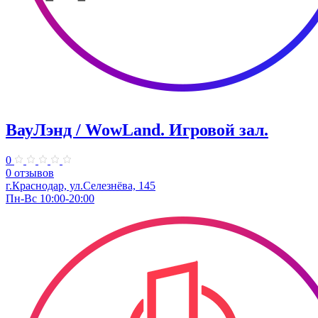
ВауЛэнд / WowLand. ​Игровой зал.
0
0 отзывов
г.Краснодар, ул.Селезнёва, 145
Пн-Вс 10:00-20:00