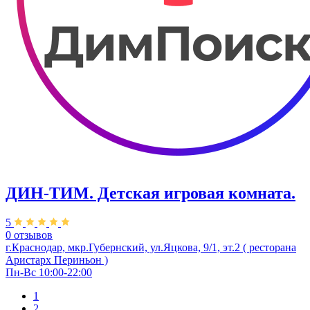
ДИН-ТИМ. Детская игровая комната.
5
0 отзывов
г.Краснодар, мкр.Губернский, ул.Яцкова, 9/1, эт.2 ( ресторана
Аристарх Периньон )
Пн-Вс 10:00-22:00
1
2