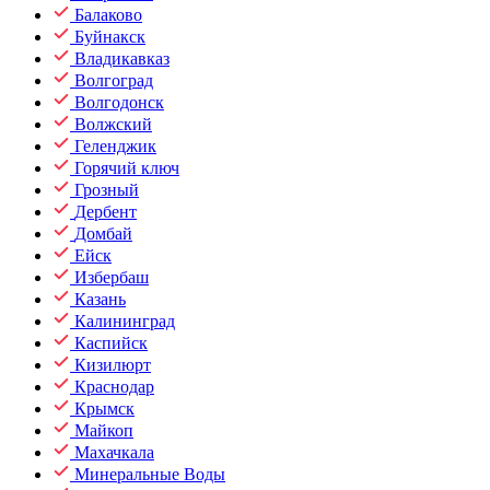
Балаково
Буйнакск
Владикавказ
Волгоград
Волгодонск
Волжский
Геленджик
Горячий ключ
Грозный
Дербент
Домбай
Ейск
Избербаш
Казань
Калининград
Каспийск
Кизилюрт
Краснодар
Крымск
Майкоп
Махачкала
Минеральные Воды