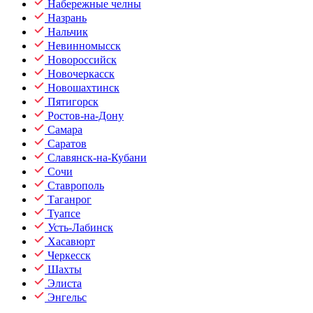
Набережные челны
Назрань
Нальчик
Невинномысск
Новороссийск
Новочеркасск
Новошахтинск
Пятигорск
Ростов-на-Дону
Самара
Саратов
Славянск-на-Кубани
Сочи
Ставрополь
Таганрог
Туапсе
Усть-Лабинск
Хасавюрт
Черкесск
Шахты
Элиста
Энгельс