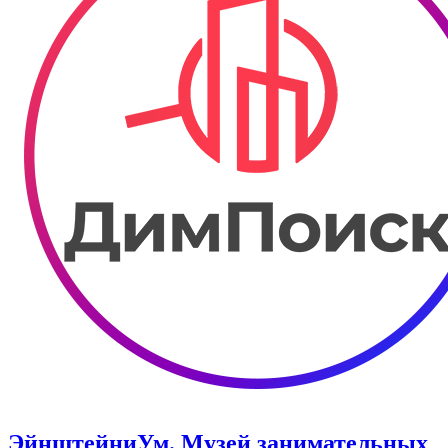
ЭйнштейниУм. Музей занимательных