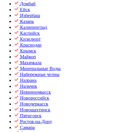
Домбай
Ейск
Избербаш
Казань
Калининград
Каспийск
Кизилюрт
Краснодар
Крымск
Майкоп
Махачкала
Минеральные Воды
Набережные челны
Назрань
Нальчик
Невинномысск
Новороссийск
Новочеркасск
Новошахтинск
Пятигорск
Ростов-на-Дону
Самара