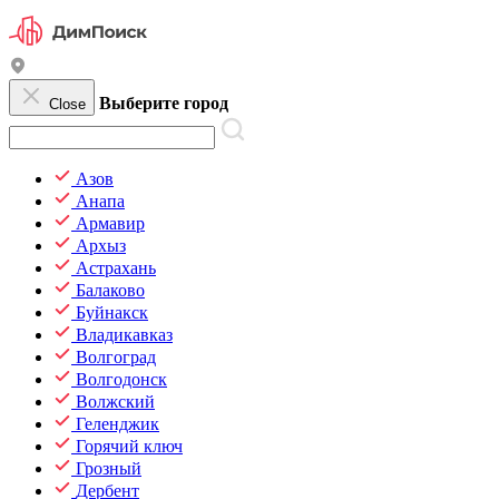
Выберите город
Close
Азов
Анапа
Армавир
Архыз
Астрахань
Балаково
Буйнакск
Владикавказ
Волгоград
Волгодонск
Волжский
Геленджик
Горячий ключ
Грозный
Дербент