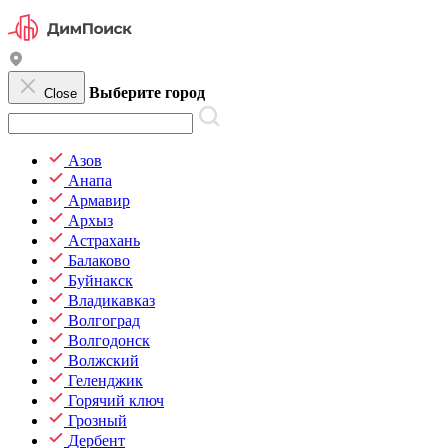
Выберите город
Close
Азов
Анапа
Армавир
Архыз
Астрахань
Балаково
Буйнакск
Владикавказ
Волгоград
Волгодонск
Волжский
Геленджик
Горячий ключ
Грозный
Дербент