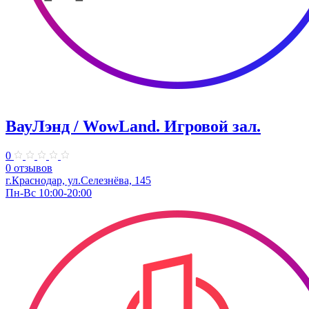
ВауЛэнд / WowLand. ​Игровой зал.
0
0 отзывов
г.Краснодар, ул.Селезнёва, 145
Пн-Вс 10:00-20:00