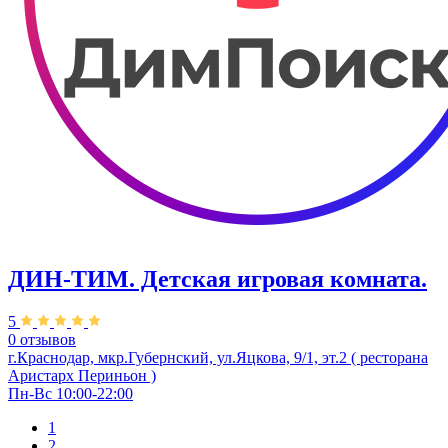
ДИН-ТИМ. Детская игровая комната.
5
0 отзывов
г.Краснодар, мкр.Губернский, ул.Яцкова, 9/1, эт.2 ( ресторана
Аристарх Периньон )
Пн-Вс 10:00-22:00
1
2