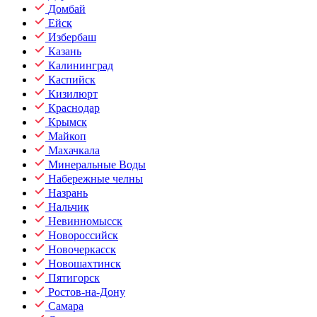
Домбай
Ейск
Избербаш
Казань
Калининград
Каспийск
Кизилюрт
Краснодар
Крымск
Майкоп
Махачкала
Минеральные Воды
Набережные челны
Назрань
Нальчик
Невинномысск
Новороссийск
Новочеркасск
Новошахтинск
Пятигорск
Ростов-на-Дону
Самара