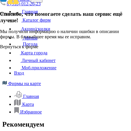
8 (918) 012-26-23
Главная
Спасибо, что помогаете сделать наш сервис ещё
Отменить
лучше!
Каталог фирм
Акции/скидки
Мы получили информацию о наличии ошибки в описании
фирмы. В ближайшее время мы ее исправим.
Афиша
Погода
Вернуться к фирме
Карта города
Личный кабинет
Моб.приложение
Вход
Фирмы на карте
Главная
Карта
Избранное
Рекомендуем