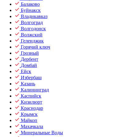
Балаково
Буйнакск
Владикавказ
Волгоград
Волгодонск
Волжский
Геленджик
Горячий ключ
Грозный
Дербент
Домбай
Ейск
Избербаш
Казань
Калининград
Каспийск
Кизилюрт
Краснодар
Крымск
Майкоп
Махачкала
Минеральные Воды