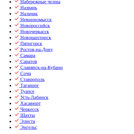
Набережные челны
Назрань
Нальчик
Невинномысск
Новороссийск
Новочеркасск
Новошахтинск
Пятигорск
Ростов-на-Дону
Самара
Саратов
Славянск-на-Кубани
Сочи
Ставрополь
Таганрог
Туапсе
Усть-Лабинск
Хасавюрт
Черкесск
Шахты
Элиста
Энгельс