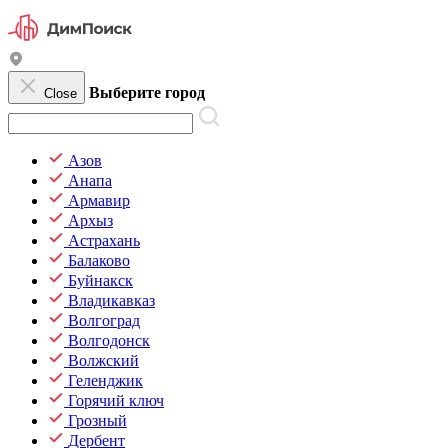
Выберите город
Close
Азов
Анапа
Армавир
Архыз
Астрахань
Балаково
Буйнакск
Владикавказ
Волгоград
Волгодонск
Волжский
Геленджик
Горячий ключ
Грозный
Дербент