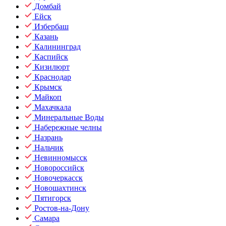
Домбай
Ейск
Избербаш
Казань
Калининград
Каспийск
Кизилюрт
Краснодар
Крымск
Майкоп
Махачкала
Минеральные Воды
Набережные челны
Назрань
Нальчик
Невинномысск
Новороссийск
Новочеркасск
Новошахтинск
Пятигорск
Ростов-на-Дону
Самара