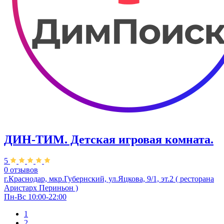
ДИН-ТИМ. Детская игровая комната.
5
0 отзывов
г.Краснодар, мкр.Губернский, ул.Яцкова, 9/1, эт.2 ( ресторана
Аристарх Периньон )
Пн-Вс 10:00-22:00
1
2