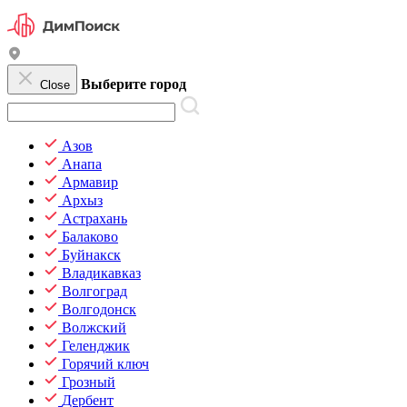
Выберите город
Close
Азов
Анапа
Армавир
Архыз
Астрахань
Балаково
Буйнакск
Владикавказ
Волгоград
Волгодонск
Волжский
Геленджик
Горячий ключ
Грозный
Дербент