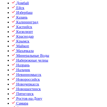
Домбай
Ейск
Избербаш
Казань
Калининград
Каспийск
Кизилюрт
Краснодар
Крымск
Майкоп
Махачкала
Минеральные Воды
Набережные челны
Назрань
Нальчик
Невинномысск
Новороссийск
Новочеркасск
Новошахтинск
Пятигорск
Ростов-на-Дону
Самара