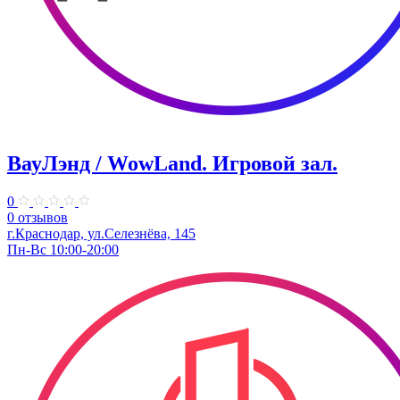
ВауЛэнд / WowLand. ​Игровой зал.
0
0 отзывов
г.Краснодар, ул.Селезнёва, 145
Пн-Вс 10:00-20:00