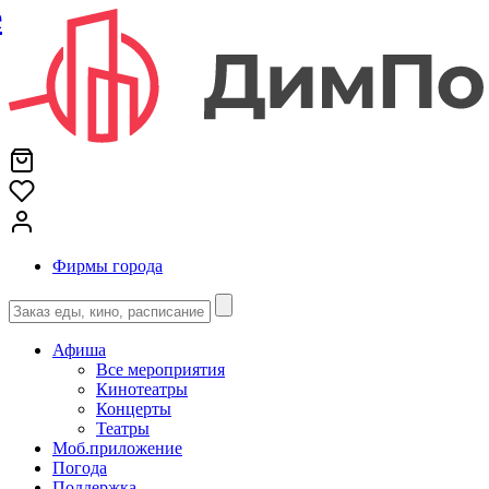
е
Фирмы города
Афиша
Все мероприятия
Кинотеатры
Концерты
Театры
Моб.приложение
Погода
Поддержка