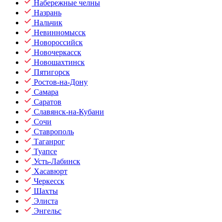
Набережные челны
Назрань
Нальчик
Невинномысск
Новороссийск
Новочеркасск
Новошахтинск
Пятигорск
Ростов-на-Дону
Самара
Саратов
Славянск-на-Кубани
Сочи
Ставрополь
Таганрог
Туапсе
Усть-Лабинск
Хасавюрт
Черкесск
Шахты
Элиста
Энгельс