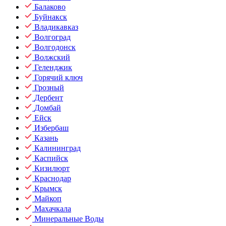
Балаково
Буйнакск
Владикавказ
Волгоград
Волгодонск
Волжский
Геленджик
Горячий ключ
Грозный
Дербент
Домбай
Ейск
Избербаш
Казань
Калининград
Каспийск
Кизилюрт
Краснодар
Крымск
Майкоп
Махачкала
Минеральные Воды