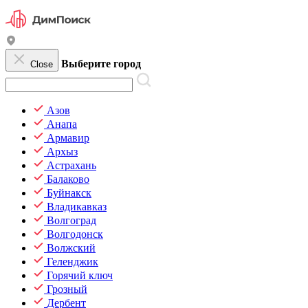
Выберите город
Close
Азов
Анапа
Армавир
Архыз
Астрахань
Балаково
Буйнакск
Владикавказ
Волгоград
Волгодонск
Волжский
Геленджик
Горячий ключ
Грозный
Дербент