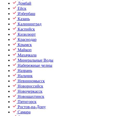
Домбай
Ейск
Избербаш
Казань
Калининград
Каспийск
Кизилюрт
Краснодар
Крымск
Майкоп
Махачкала
Минеральные Воды
Набережные челны
Назрань
Нальчик
Невинномысск
Новороссийск
Новочеркасск
Новошахтинск
Пятигорск
Ростов-на-Дону
Самара