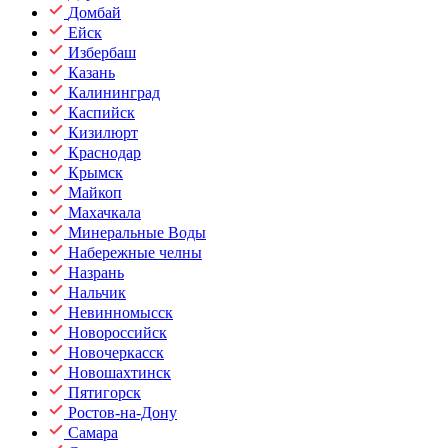
Домбай
Ейск
Избербаш
Казань
Калининград
Каспийск
Кизилюрт
Краснодар
Крымск
Майкоп
Махачкала
Минеральные Воды
Набережные челны
Назрань
Нальчик
Невинномысск
Новороссийск
Новочеркасск
Новошахтинск
Пятигорск
Ростов-на-Дону
Самара