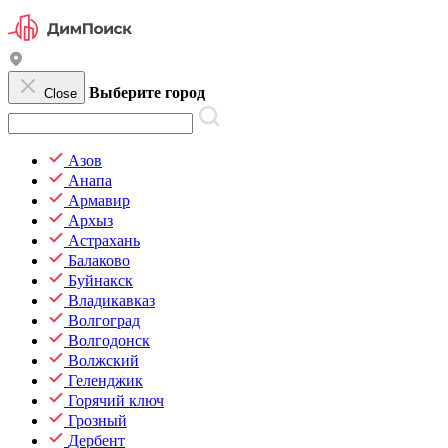
Выберите город
Close
Азов
Анапа
Армавир
Архыз
Астрахань
Балаково
Буйнакск
Владикавказ
Волгоград
Волгодонск
Волжский
Геленджик
Горячий ключ
Грозный
Дербент