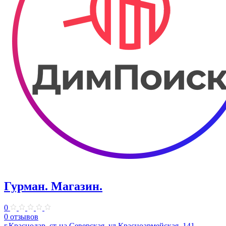
Гурман. Магазин.
0
0 отзывов
г.Краснодар, ст-ца Северская, ул.Красноармейская, 141