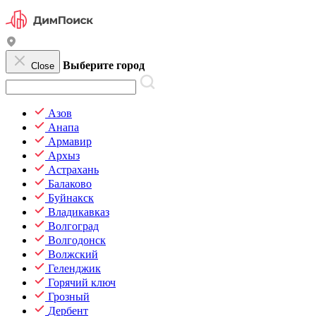
Выберите город
Close
Азов
Анапа
Армавир
Архыз
Астрахань
Балаково
Буйнакск
Владикавказ
Волгоград
Волгодонск
Волжский
Геленджик
Горячий ключ
Грозный
Дербент