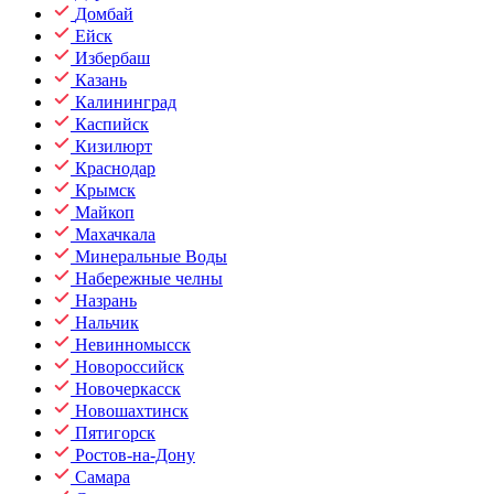
Домбай
Ейск
Избербаш
Казань
Калининград
Каспийск
Кизилюрт
Краснодар
Крымск
Майкоп
Махачкала
Минеральные Воды
Набережные челны
Назрань
Нальчик
Невинномысск
Новороссийск
Новочеркасск
Новошахтинск
Пятигорск
Ростов-на-Дону
Самара