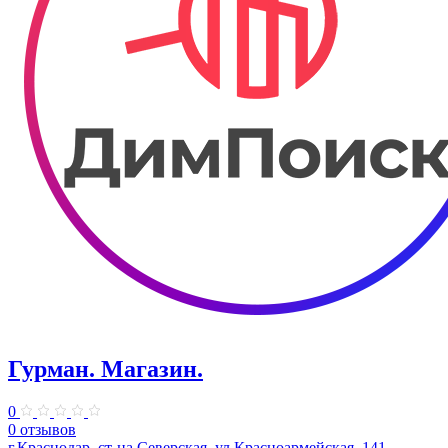
Гурман. Магазин.
0
0 отзывов
г.Краснодар, ст-ца Северская, ул.Красноармейская, 141