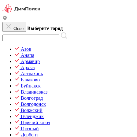
Выберите город
Close
Азов
Анапа
Армавир
Архыз
Астрахань
Балаково
Буйнакск
Владикавказ
Волгоград
Волгодонск
Волжский
Геленджик
Горячий ключ
Грозный
Дербент