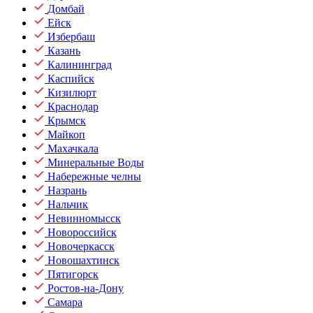
Домбай
Ейск
Избербаш
Казань
Калининград
Каспийск
Кизилюрт
Краснодар
Крымск
Майкоп
Махачкала
Минеральные Воды
Набережные челны
Назрань
Нальчик
Невинномысск
Новороссийск
Новочеркасск
Новошахтинск
Пятигорск
Ростов-на-Дону
Самара