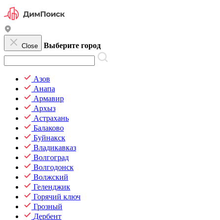
Выберите город
Close
Азов
Анапа
Армавир
Архыз
Астрахань
Балаково
Буйнакск
Владикавказ
Волгоград
Волгодонск
Волжский
Геленджик
Горячий ключ
Грозный
Дербент