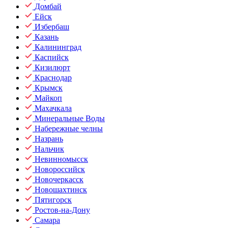
Домбай
Ейск
Избербаш
Казань
Калининград
Каспийск
Кизилюрт
Краснодар
Крымск
Майкоп
Махачкала
Минеральные Воды
Набережные челны
Назрань
Нальчик
Невинномысск
Новороссийск
Новочеркасск
Новошахтинск
Пятигорск
Ростов-на-Дону
Самара