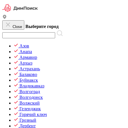
Выберите город
Close
Азов
Анапа
Армавир
Архыз
Астрахань
Балаково
Буйнакск
Владикавказ
Волгоград
Волгодонск
Волжский
Геленджик
Горячий ключ
Грозный
Дербент