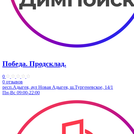
Победа. ​Продсклад.
0
0 отзывов
респ.Адыгея, аул Новая Адыгея, ш.Тургеневское, 14/1
Пн-Вс 09:00-22:00