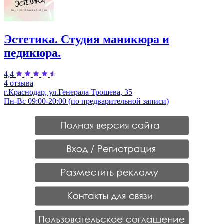
Эстетика. Студия маникюра и
педикюра.
4,4
4 отзыва
г.Краснодар, ул.Генерала Трошева, 35
Пн-Вс 09:00-20:00 (по предварительной записи)