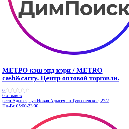
МЕТРО кэш энд кэри / METRO
cash&carry. Центр оптовой торговли.
0
0 отзывов
респ.Адыгея, аул Новая Адыгея, ш.Тургеневское, 27/2
Пн-Вс 05:00-23:00