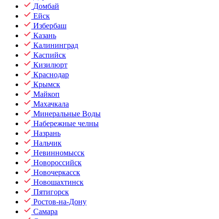
Домбай
Ейск
Избербаш
Казань
Калининград
Каспийск
Кизилюрт
Краснодар
Крымск
Майкоп
Махачкала
Минеральные Воды
Набережные челны
Назрань
Нальчик
Невинномысск
Новороссийск
Новочеркасск
Новошахтинск
Пятигорск
Ростов-на-Дону
Самара