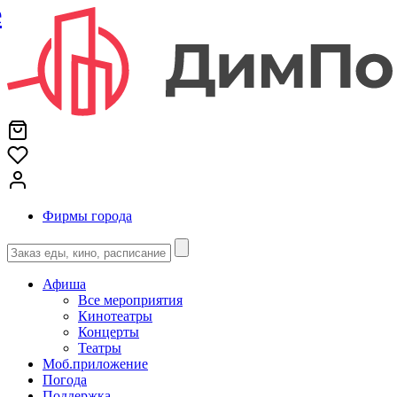
е
Фирмы города
Афиша
Все мероприятия
Кинотеатры
Концерты
Театры
Моб.приложение
Погода
Поддержка