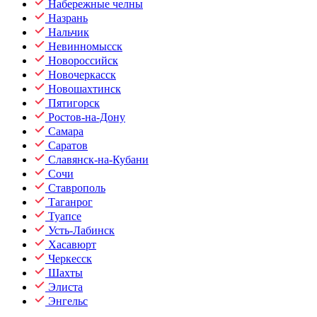
Набережные челны
Назрань
Нальчик
Невинномысск
Новороссийск
Новочеркасск
Новошахтинск
Пятигорск
Ростов-на-Дону
Самара
Саратов
Славянск-на-Кубани
Сочи
Ставрополь
Таганрог
Туапсе
Усть-Лабинск
Хасавюрт
Черкесск
Шахты
Элиста
Энгельс