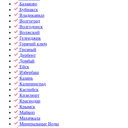
Балаково
Буйнакск
Владикавказ
Волгоград
Волгодонск
Волжский
Геленджик
Горячий ключ
Грозный
Дербент
Домбай
Ейск
Избербаш
Казань
Калининград
Каспийск
Кизилюрт
Краснодар
Крымск
Майкоп
Махачкала
Минеральные Воды