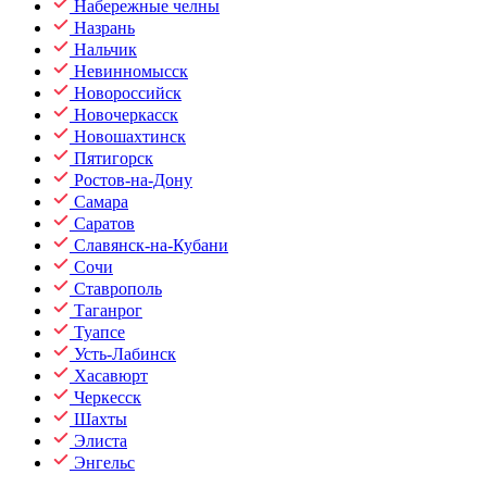
Набережные челны
Назрань
Нальчик
Невинномысск
Новороссийск
Новочеркасск
Новошахтинск
Пятигорск
Ростов-на-Дону
Самара
Саратов
Славянск-на-Кубани
Сочи
Ставрополь
Таганрог
Туапсе
Усть-Лабинск
Хасавюрт
Черкесск
Шахты
Элиста
Энгельс