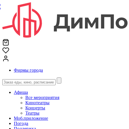
е
Фирмы города
Афиша
Все мероприятия
Кинотеатры
Концерты
Театры
Моб.приложение
Погода
Поддержка