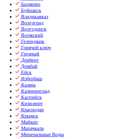
Балаково
Буйнакск
Владикавказ
Волгоград
Волгодонск
Волжский
Геленджик
Горячий ключ
Грозный
Дербент
Домбай
Ейск
Избербаш
Казань
Калининград
Каспийск
Кизилюрт
Краснодар
Крымск
Майкоп
Махачкала
Минеральные Воды