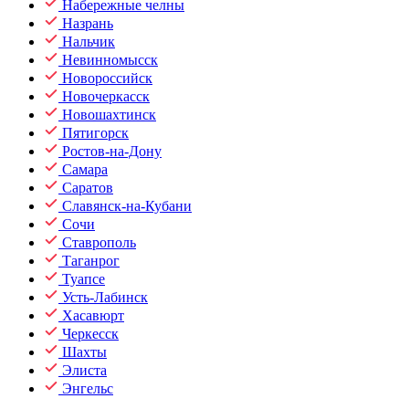
Набережные челны
Назрань
Нальчик
Невинномысск
Новороссийск
Новочеркасск
Новошахтинск
Пятигорск
Ростов-на-Дону
Самара
Саратов
Славянск-на-Кубани
Сочи
Ставрополь
Таганрог
Туапсе
Усть-Лабинск
Хасавюрт
Черкесск
Шахты
Элиста
Энгельс