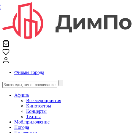
е
Фирмы города
Афиша
Все мероприятия
Кинотеатры
Концерты
Театры
Моб.приложение
Погода
Поддержка