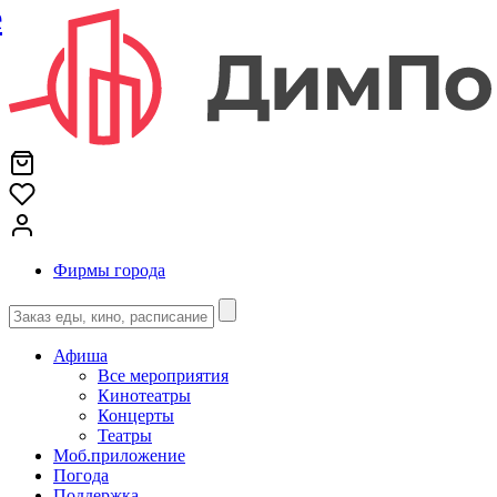
е
Фирмы города
Афиша
Все мероприятия
Кинотеатры
Концерты
Театры
Моб.приложение
Погода
Поддержка