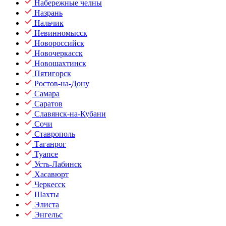
Набережные челны
Назрань
Нальчик
Невинномысск
Новороссийск
Новочеркасск
Новошахтинск
Пятигорск
Ростов-на-Дону
Самара
Саратов
Славянск-на-Кубани
Сочи
Ставрополь
Таганрог
Туапсе
Усть-Лабинск
Хасавюрт
Черкесск
Шахты
Элиста
Энгельс