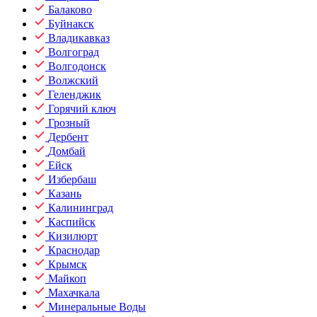
Балаково
Буйнакск
Владикавказ
Волгоград
Волгодонск
Волжский
Геленджик
Горячий ключ
Грозный
Дербент
Домбай
Ейск
Избербаш
Казань
Калининград
Каспийск
Кизилюрт
Краснодар
Крымск
Майкоп
Махачкала
Минеральные Воды