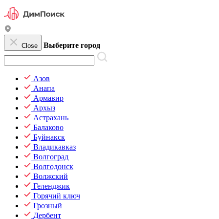
Выберите город
Close
Азов
Анапа
Армавир
Архыз
Астрахань
Балаково
Буйнакск
Владикавказ
Волгоград
Волгодонск
Волжский
Геленджик
Горячий ключ
Грозный
Дербент