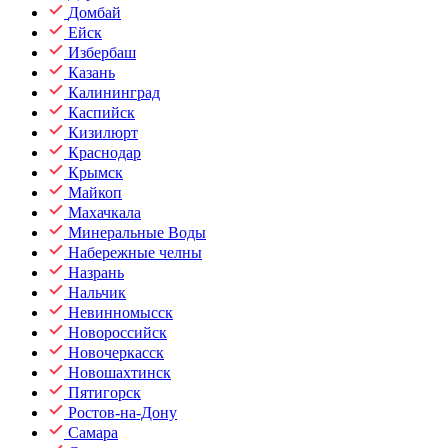
Домбай
Ейск
Избербаш
Казань
Калининград
Каспийск
Кизилюрт
Краснодар
Крымск
Майкоп
Махачкала
Минеральные Воды
Набережные челны
Назрань
Нальчик
Невинномысск
Новороссийск
Новочеркасск
Новошахтинск
Пятигорск
Ростов-на-Дону
Самара