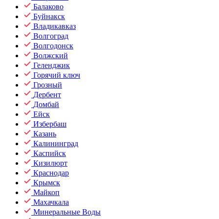
Балаково
Буйнакск
Владикавказ
Волгоград
Волгодонск
Волжский
Геленджик
Горячий ключ
Грозный
Дербент
Домбай
Ейск
Избербаш
Казань
Калининград
Каспийск
Кизилюрт
Краснодар
Крымск
Майкоп
Махачкала
Минеральные Воды