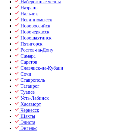
Набережные челны
Назрань
Нальчик
Невинномысск
Новороссийск
Новочеркасск
Новошахтинск
Пятигорск
Ростов-на-Дону
Самара
Саратов
Славянск-на-Кубани
Сочи
Ставрополь
Таганрог
Туапсе
Усть-Лабинск
Хасавюрт
Черкесск
Шахты
Элиста
Энгельс