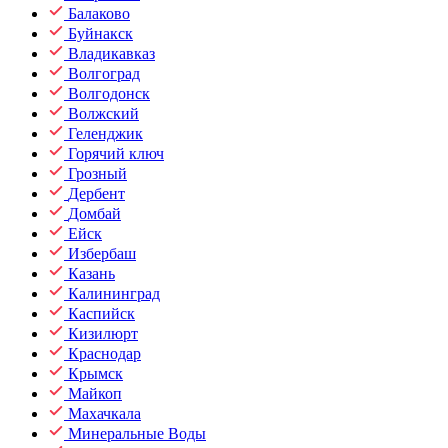
Балаково
Буйнакск
Владикавказ
Волгоград
Волгодонск
Волжский
Геленджик
Горячий ключ
Грозный
Дербент
Домбай
Ейск
Избербаш
Казань
Калининград
Каспийск
Кизилюрт
Краснодар
Крымск
Майкоп
Махачкала
Минеральные Воды