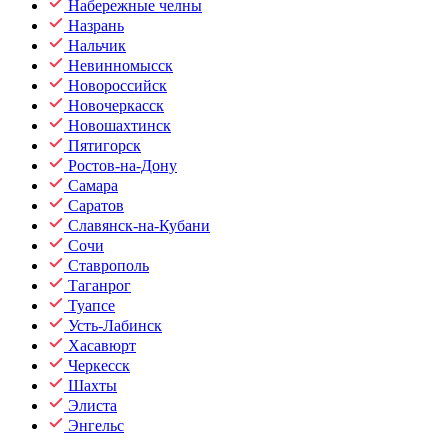
Набережные челны
Назрань
Нальчик
Невинномысск
Новороссийск
Новочеркасск
Новошахтинск
Пятигорск
Ростов-на-Дону
Самара
Саратов
Славянск-на-Кубани
Сочи
Ставрополь
Таганрог
Туапсе
Усть-Лабинск
Хасавюрт
Черкесск
Шахты
Элиста
Энгельс