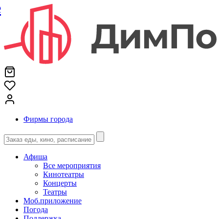
е
Фирмы города
Афиша
Все мероприятия
Кинотеатры
Концерты
Театры
Моб.приложение
Погода
Поддержка