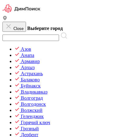
Выберите город
Close
Азов
Анапа
Армавир
Архыз
Астрахань
Балаково
Буйнакск
Владикавказ
Волгоград
Волгодонск
Волжский
Геленджик
Горячий ключ
Грозный
Дербент