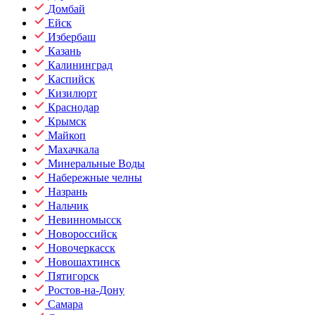
Домбай
Ейск
Избербаш
Казань
Калининград
Каспийск
Кизилюрт
Краснодар
Крымск
Майкоп
Махачкала
Минеральные Воды
Набережные челны
Назрань
Нальчик
Невинномысск
Новороссийск
Новочеркасск
Новошахтинск
Пятигорск
Ростов-на-Дону
Самара