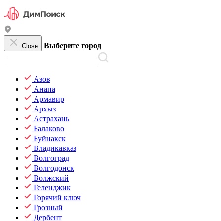
Выберите город
Close
Азов
Анапа
Армавир
Архыз
Астрахань
Балаково
Буйнакск
Владикавказ
Волгоград
Волгодонск
Волжский
Геленджик
Горячий ключ
Грозный
Дербент