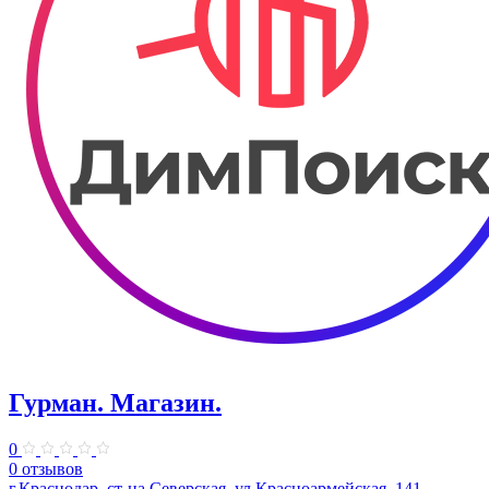
Гурман. Магазин.
0
0 отзывов
г.Краснодар, ст-ца Северская, ул.Красноармейская, 141