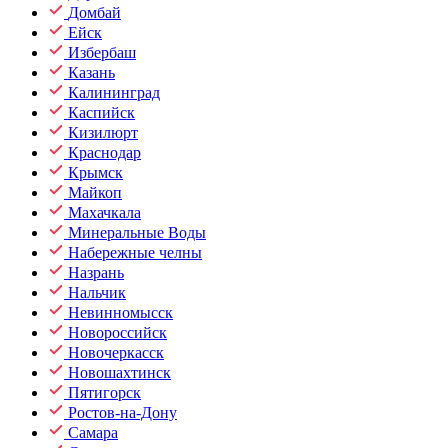
Домбай
Ейск
Избербаш
Казань
Калининград
Каспийск
Кизилюрт
Краснодар
Крымск
Майкоп
Махачкала
Минеральные Воды
Набережные челны
Назрань
Нальчик
Невинномысск
Новороссийск
Новочеркасск
Новошахтинск
Пятигорск
Ростов-на-Дону
Самара