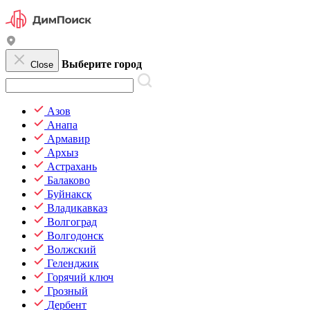
Выберите город
Close
Азов
Анапа
Армавир
Архыз
Астрахань
Балаково
Буйнакск
Владикавказ
Волгоград
Волгодонск
Волжский
Геленджик
Горячий ключ
Грозный
Дербент