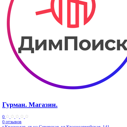
Гурман. Магазин.
0
0 отзывов
г.Краснодар, ст-ца Северская, ул.Красноармейская, 141