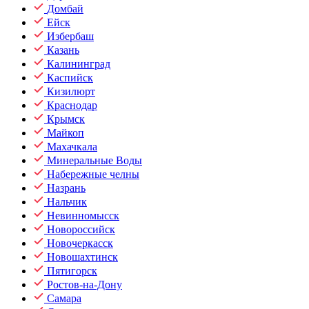
Домбай
Ейск
Избербаш
Казань
Калининград
Каспийск
Кизилюрт
Краснодар
Крымск
Майкоп
Махачкала
Минеральные Воды
Набережные челны
Назрань
Нальчик
Невинномысск
Новороссийск
Новочеркасск
Новошахтинск
Пятигорск
Ростов-на-Дону
Самара