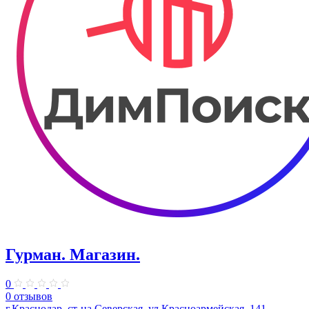
Гурман. Магазин.
0
0 отзывов
г.Краснодар, ст-ца Северская, ул.Красноармейская, 141