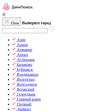
Выберите город
Close
Азов
Анапа
Армавир
Архыз
Астрахань
Балаково
Буйнакск
Владикавказ
Волгоград
Волгодонск
Волжский
Геленджик
Горячий ключ
Грозный
Дербент