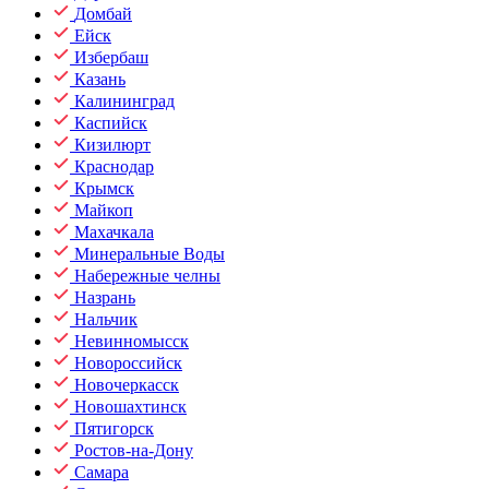
Домбай
Ейск
Избербаш
Казань
Калининград
Каспийск
Кизилюрт
Краснодар
Крымск
Майкоп
Махачкала
Минеральные Воды
Набережные челны
Назрань
Нальчик
Невинномысск
Новороссийск
Новочеркасск
Новошахтинск
Пятигорск
Ростов-на-Дону
Самара