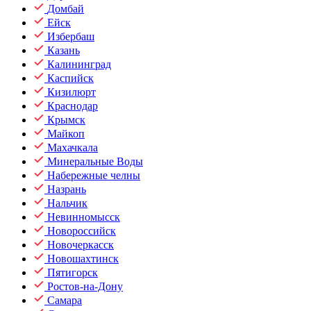
Домбай
Ейск
Избербаш
Казань
Калининград
Каспийск
Кизилюрт
Краснодар
Крымск
Майкоп
Махачкала
Минеральные Воды
Набережные челны
Назрань
Нальчик
Невинномысск
Новороссийск
Новочеркасск
Новошахтинск
Пятигорск
Ростов-на-Дону
Самара