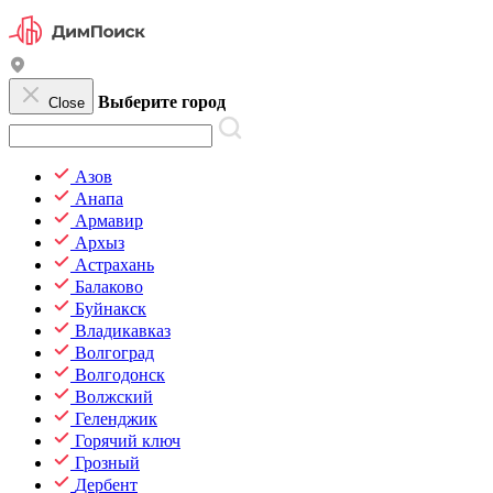
Выберите город
Close
Азов
Анапа
Армавир
Архыз
Астрахань
Балаково
Буйнакск
Владикавказ
Волгоград
Волгодонск
Волжский
Геленджик
Горячий ключ
Грозный
Дербент