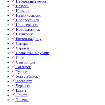
Набережные челны
Назрань
Нальчик
Невинномысск
Новороссийск
Новочеркасск
Новошахтинск
Пятигорск
Ростов-на-Дону
Самара
Саратов
Славянск-на-Кубани
Сочи
Ставрополь
Таганрог
Туапсе
Усть-Лабинск
Хасавюрт
Черкесск
Шахты
Элиста
Энгельс