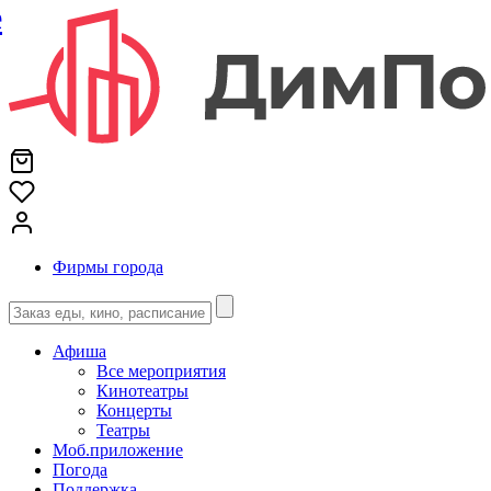
е
Фирмы города
Афиша
Все мероприятия
Кинотеатры
Концерты
Театры
Моб.приложение
Погода
Поддержка