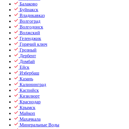
Балаково
Буйнакск
Владикавказ
Волгоград
Волгодонск
Волжский
Геленджик
Горячий ключ
Грозный
Дербент
Домбай
Ейск
Избербаш
Казань
Калининград
Каспийск
Кизилюрт
Краснодар
Крымск
Майкоп
Махачкала
Минеральные Воды