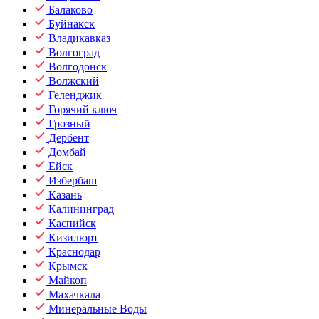
Балаково
Буйнакск
Владикавказ
Волгоград
Волгодонск
Волжский
Геленджик
Горячий ключ
Грозный
Дербент
Домбай
Ейск
Избербаш
Казань
Калининград
Каспийск
Кизилюрт
Краснодар
Крымск
Майкоп
Махачкала
Минеральные Воды