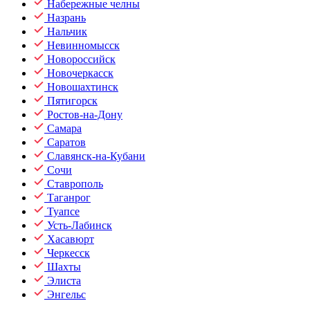
Набережные челны
Назрань
Нальчик
Невинномысск
Новороссийск
Новочеркасск
Новошахтинск
Пятигорск
Ростов-на-Дону
Самара
Саратов
Славянск-на-Кубани
Сочи
Ставрополь
Таганрог
Туапсе
Усть-Лабинск
Хасавюрт
Черкесск
Шахты
Элиста
Энгельс