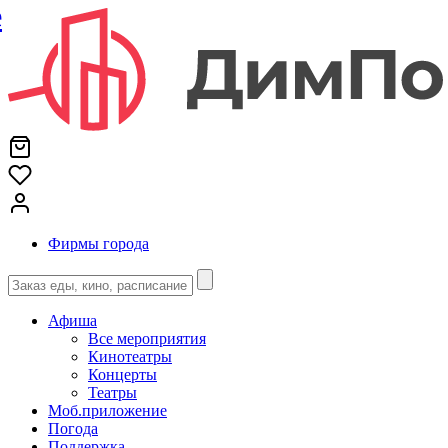
е
Фирмы города
Афиша
Все мероприятия
Кинотеатры
Концерты
Театры
Моб.приложение
Погода
Поддержка