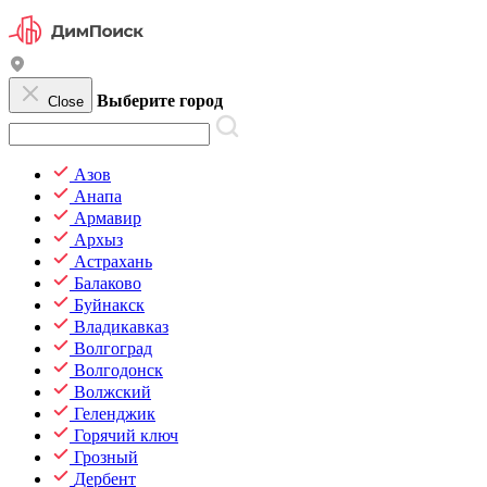
Выберите город
Close
Азов
Анапа
Армавир
Архыз
Астрахань
Балаково
Буйнакск
Владикавказ
Волгоград
Волгодонск
Волжский
Геленджик
Горячий ключ
Грозный
Дербент