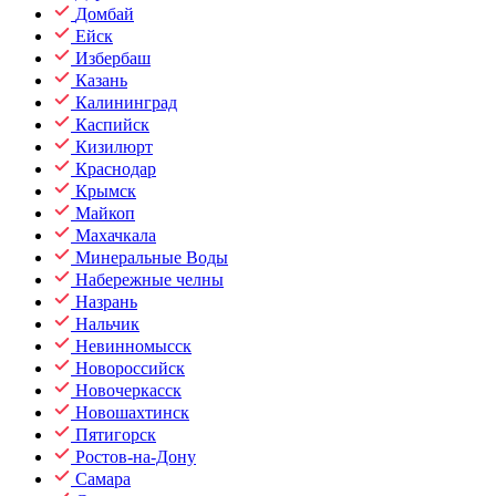
Домбай
Ейск
Избербаш
Казань
Калининград
Каспийск
Кизилюрт
Краснодар
Крымск
Майкоп
Махачкала
Минеральные Воды
Набережные челны
Назрань
Нальчик
Невинномысск
Новороссийск
Новочеркасск
Новошахтинск
Пятигорск
Ростов-на-Дону
Самара