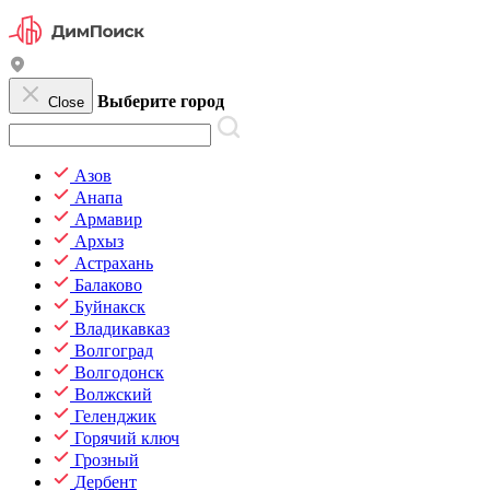
Выберите город
Close
Азов
Анапа
Армавир
Архыз
Астрахань
Балаково
Буйнакск
Владикавказ
Волгоград
Волгодонск
Волжский
Геленджик
Горячий ключ
Грозный
Дербент