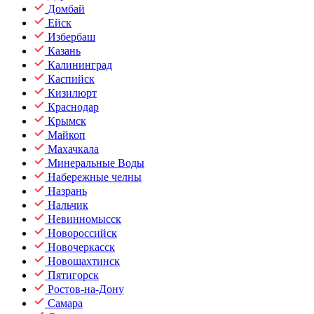
Домбай
Ейск
Избербаш
Казань
Калининград
Каспийск
Кизилюрт
Краснодар
Крымск
Майкоп
Махачкала
Минеральные Воды
Набережные челны
Назрань
Нальчик
Невинномысск
Новороссийск
Новочеркасск
Новошахтинск
Пятигорск
Ростов-на-Дону
Самара