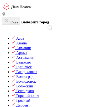
Выберите город
Close
Азов
Анапа
Армавир
Архыз
Астрахань
Балаково
Буйнакск
Владикавказ
Волгоград
Волгодонск
Волжский
Геленджик
Горячий ключ
Грозный
Дербент