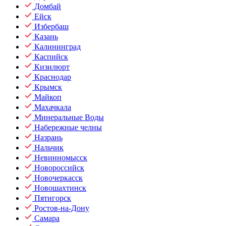
Домбай
Ейск
Избербаш
Казань
Калининград
Каспийск
Кизилюрт
Краснодар
Крымск
Майкоп
Махачкала
Минеральные Воды
Набережные челны
Назрань
Нальчик
Невинномысск
Новороссийск
Новочеркасск
Новошахтинск
Пятигорск
Ростов-на-Дону
Самара