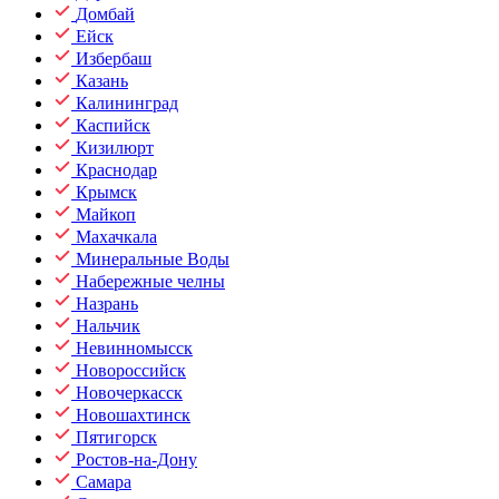
Домбай
Ейск
Избербаш
Казань
Калининград
Каспийск
Кизилюрт
Краснодар
Крымск
Майкоп
Махачкала
Минеральные Воды
Набережные челны
Назрань
Нальчик
Невинномысск
Новороссийск
Новочеркасск
Новошахтинск
Пятигорск
Ростов-на-Дону
Самара