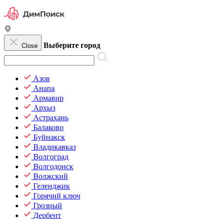
Выберите город
Close
Азов
Анапа
Армавир
Архыз
Астрахань
Балаково
Буйнакск
Владикавказ
Волгоград
Волгодонск
Волжский
Геленджик
Горячий ключ
Грозный
Дербент