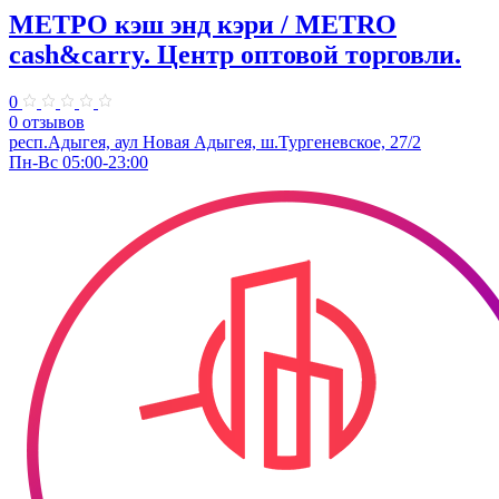
МЕТРО кэш энд кэри / METRO
cash&carry. Центр оптовой торговли.
0
0 отзывов
респ.Адыгея, аул Новая Адыгея, ш.Тургеневское, 27/2
Пн-Вс 05:00-23:00