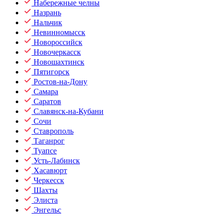
Набережные челны
Назрань
Нальчик
Невинномысск
Новороссийск
Новочеркасск
Новошахтинск
Пятигорск
Ростов-на-Дону
Самара
Саратов
Славянск-на-Кубани
Сочи
Ставрополь
Таганрог
Туапсе
Усть-Лабинск
Хасавюрт
Черкесск
Шахты
Элиста
Энгельс