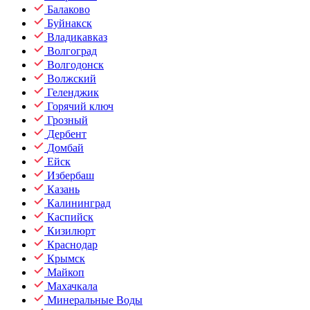
Балаково
Буйнакск
Владикавказ
Волгоград
Волгодонск
Волжский
Геленджик
Горячий ключ
Грозный
Дербент
Домбай
Ейск
Избербаш
Казань
Калининград
Каспийск
Кизилюрт
Краснодар
Крымск
Майкоп
Махачкала
Минеральные Воды