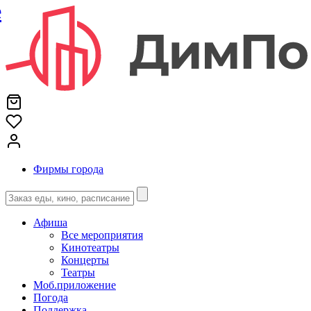
е
Фирмы города
Афиша
Все мероприятия
Кинотеатры
Концерты
Театры
Моб.приложение
Погода
Поддержка