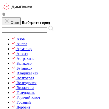
Выберите город
Close
Азов
Анапа
Армавир
Архыз
Астрахань
Балаково
Буйнакск
Владикавказ
Волгоград
Волгодонск
Волжский
Геленджик
Горячий ключ
Грозный
Дербент