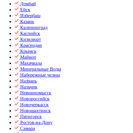
Домбай
Ейск
Избербаш
Казань
Калининград
Каспийск
Кизилюрт
Краснодар
Крымск
Майкоп
Махачкала
Минеральные Воды
Набережные челны
Назрань
Нальчик
Невинномысск
Новороссийск
Новочеркасск
Новошахтинск
Пятигорск
Ростов-на-Дону
Самара