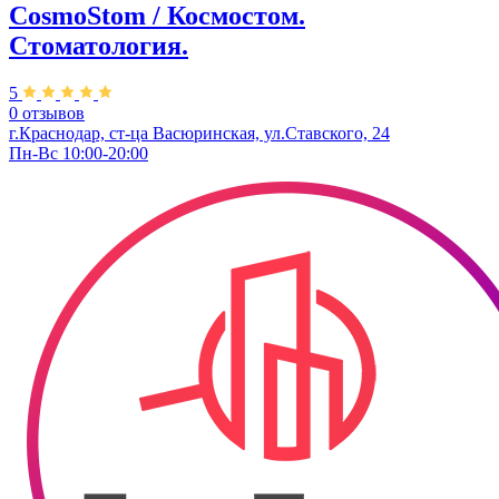
CosmoStom / Космостом.
Стоматология.
5
0 отзывов
г.Краснодар, ст-ца Васюринская, ул.Ставского, 24
Пн-Вс 10:00-20:00